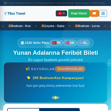
Geçiş İşlemlerinizde ve Kolaylaştırılmış Giriş Sürecinde Yanınızdayız 2025'te binlerce yolcumuzun adaya geçiş süreçlerine ve feribot seyahatlerine aracılık ettik. Giriş kolaylığı, seyahat adımları ve tur detayları hakkında bilgi almak için sayfamızı inceleyin
Kapı Vizesi
Bodrum - Kos
Çeşme - Sakız
Bodrum - Leros
K
◆
◆
◆
2026 Sefer Planı
TR
EN
EL
|
Yunan Adalarına Feribot Bileti
En uygun fiyatlarla güvenli yolculuk
DUYURULAR
KAMPANYALAR
25€ Bodrum-Kos Kampanyası!
Aynı gün gidiş-dönüş seferlerinde özel fiyat.