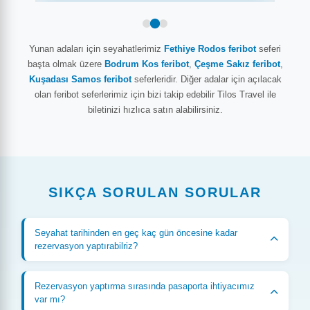
Yunan adaları için seyahatlerimiz
Fethiye Rodos feribot
seferi
başta olmak üzere
Bodrum Kos feribot
,
Çeşme Sakız feribot
,
Kuşadası Samos feribot
seferleridir. Diğer adalar için açılacak
olan feribot seferlerimiz için bizi takip edebilir Tilos Travel ile
biletinizi hızlıca satın alabilirsiniz.
SIKÇA SORULAN SORULAR
Seyahat tarihinden en geç kaç gün öncesine kadar
rezervasyon yaptırabilriz?
Tur geçiş tarihinden en geç 1 gün öncesine kadar internet
sayfamız üzerinden online olarak ya da merkez
Rezervasyon yaptırma sırasında pasaporta ihtiyacımız
var mı?
ofisimizden telefon ile rezervasyon yaptırabilirsiniz.