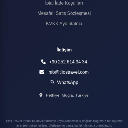
İptal İade Koşulları
Mesafeli Satış Sözleşmesi
KVKK Aydınlatma
İletişim
+90 252 614 34 34
info@tilostravel.com
WhatsApp
Fethiye, Muğla, Türkiye
Tilos Travel, resmi bir devlet kurumu veya konsolosluk değildir. Bağımsız bir seyahat
acentesi olarak turizm, biletleme ve danışmanlık hizmeti sunmaktadır.