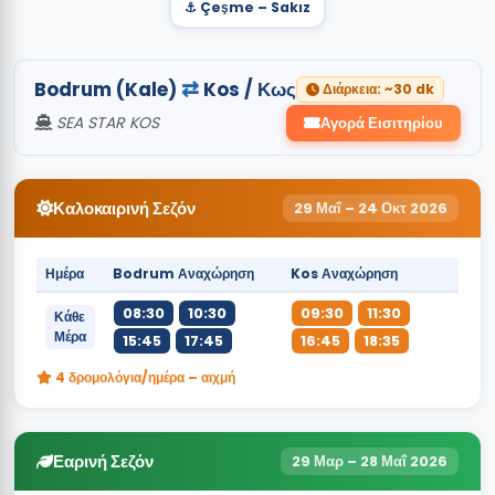
⚓ Çeşme – Sakız
⇄
Bodrum (Kale)
Kos / Κως
Διάρκεια: ~30 dk
SEA STAR KOS
Αγορά Εισιτηρίου
Καλοκαιρινή Σεζόν
29 Μαΐ – 24 Οκτ 2026
Ημέρα
Bodrum Αναχώρηση
Kos Αναχώρηση
08:30
10:30
09:30
11:30
Κάθε
Μέρα
15:45
17:45
16:45
18:35
4 δρομολόγια/ημέρα – αιχμή
Εαρινή Σεζόν
29 Μαρ – 28 Μαΐ 2026