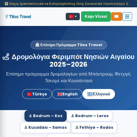
Geçiş İşlemlerinizde ve Kolaylaştırılmış Giriş Sürecinde Yanınızdayız 2025'te binlerce yolcumuzun adaya geçiş süreçlerine ve feribot seyahatlerine aracılık ettik. Giriş kolaylığı, seyahat adımları ve tur detayları hakkında bilgi almak için sayfamızı inceleyin
Kapı Vizesi
Επίσημο Πρόγραμμα Tilos Travel
Δρομολόγια Φεριμπότ Νησιών Αιγαίου
2025–2026
Επίσημο πρόγραμμα δρομολογίων από Μπόντρουμ, Φετχιγέ,
Τσεσμέ και Κουσάντασι
Türkçe
English
Ελληνικά
⚓ Bodrum – Kos
⚓ Bodrum – Leros
⚓ Kuşadası – Samos
⚓ Fethiye – Rodos