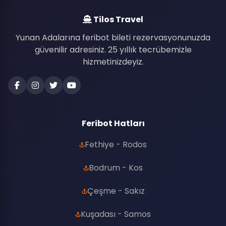
Tilos Travel
Yunan Adalarına feribot bileti rezervasyonunuzda
güvenilir adresiniz. 25 yıllık tecrübemizle
hizmetinizdeyiz.
Feribot Hatları
Fethiye - Rodos
Bodrum - Kos
Çeşme - Sakız
Kuşadası - Samos