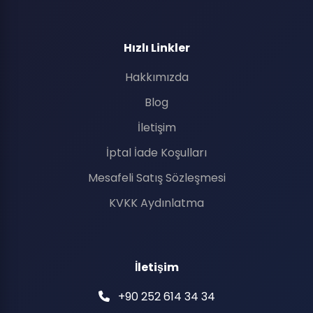
Hızlı Linkler
Hakkımızda
Blog
İletişim
İptal İade Koşulları
Mesafeli Satış Sözleşmesi
KVKK Aydınlatma
İletişim
+90 252 614 34 34