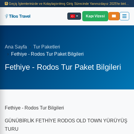
Geçiş İşlemlerinizde ve Kolaylaştırılmış Giriş Sürecinde Yanınızdayız 2025'te binlerce yolcumuzun adaya geçiş süreçlerine ve feribot seyahatlerine aracılık ettik. Giriş kolaylığı, seyahat adımları ve tur detayları hakkında bilgi almak için sayfamızı inceleyin
Kapı Vizesi
Ana Sayfa
Tur Paketleri
Fethiye - Rodos Tur Paket Bilgileri
Fethiye - Rodos Tur Paket Bilgileri
Fethiye - Rodos Tur Bilgileri
GÜNÜBİRLİK FETHİYE RODOS OLD TOWN YÜRÜYÜŞ
TURU