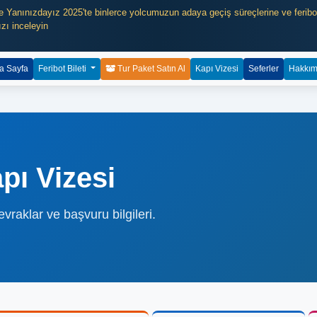
e Yanınızdayız 2025'te binlerce yolcumuzun adaya geçiş süreçlerine ve feribot s
ızı inceleyin
a Sayfa
Feribot Bileti
Tur Paket Satın Al
Kapı Vizesi
Seferler
Hakkım
pı Vizesi
vraklar ve başvuru bilgileri.