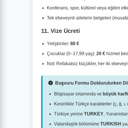
Konferans, spor, kültürel veya eğitim etki
Tek ebeveynli ailelerin belgeleri (muvaf
11. Vize Ücreti
Yetişkinler:
80 €
Çocuklar (0–17,99 yaş):
20 €
hizmet bed
Not: Refakatsiz küçükler, her iki ebeveyn
Başvuru Formu Doldurulurken Dik
Bilgisayar ortamında ve
büyük harfl
Kesinlikle Türkçe karakterler (ç, ğ, ı, 
Türkiye yerine
TURKEY
, Yunanista
Vatandaşlık bölümüne
TURKISH
yaz