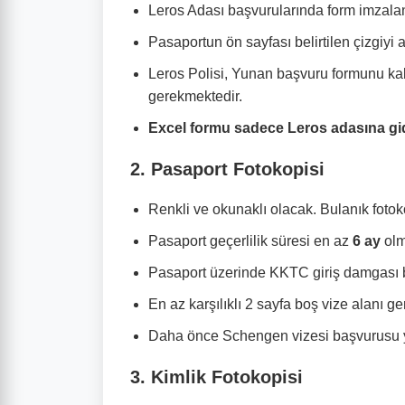
Leros Adası başvurularında form imzala
Pasaportun ön sayfası belirtilen çizgiyi 
Leros Polisi, Yunan başvuru formunu kal
gerekmektedir.
Excel formu sadece Leros adasına gide
2. Pasaport Fotokopisi
Renkli ve okunaklı olacak. Bulanık fotok
Pasaport geçerlilik süresi en az
6 ay
olm
Pasaport üzerinde KKTC giriş damgası 
En az karşılıklı 2 sayfa boş vize alanı g
Daha önce Schengen vizesi başvurusu y
3. Kimlik Fotokopisi