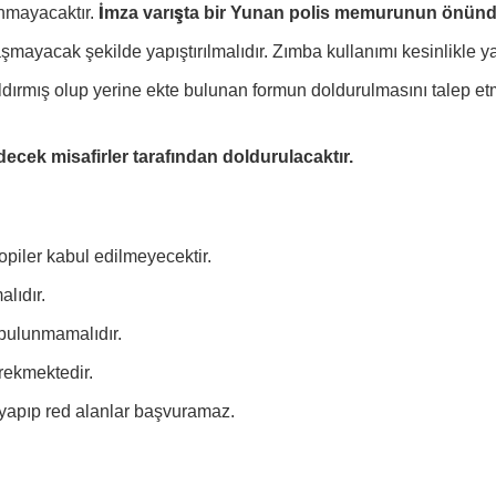
nmayacaktır.
İmza varışta bir Yunan polis memurunun önünde 
aşmayacak şekilde yapıştırılmalıdır. Zımba kullanımı kesinlikle ya
dırmış olup yerine ekte bulunan formun doldurulmasını talep et
cek misafirler tarafından doldurulacaktır.
opiler kabul edilmeyecektir.
alıdır.
bulunmamalıdır.
erekmektedir.
apıp red alanlar başvuramaz.