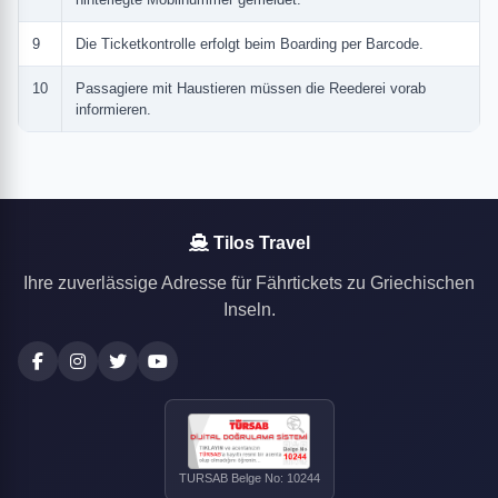
9
Die Ticketkontrolle erfolgt beim Boarding per Barcode.
10
Passagiere mit Haustieren müssen die Reederei vorab
informieren.
Tilos Travel
Ihre zuverlässige Adresse für Fährtickets zu Griechischen
Inseln.
TURSAB Belge No: 10244