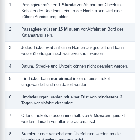
1
Passagiere müssen
1 Stunde
vor Abfahrt am Check-in-
Schalter der Reederei sein. In der Hochsaison wird eine
frühere Anreise empfohlen.
2
Passagiere müssen
15 Minuten
vor Abfahrt an Bord des
Katamarans sein.
3
Jedes Ticket wird auf einen Namen ausgestellt und kann
weder übertragen noch weiterverkauft werden.
4
Datum, Strecke und Uhrzeit können nicht geändert werden.
5
Ein Ticket kann
nur einmal
in ein offenes Ticket
umgewandelt und neu datiert werden.
6
Umdatierungen werden mit einer Frist von mindestens
2
Tagen
vor Abfahrt akzeptiert.
7
Offene Tickets müssen innerhalb von
6 Monaten
genutzt
werden; danach verfallen sie automatisch.
8
Stornierte oder verschobene Überfahrten werden an die
hinterlegte Mobilnummer gemeldet.