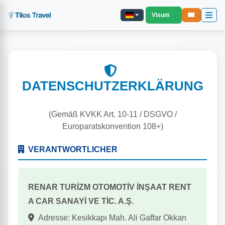
Visum
DATENSCHUTZERKLÄRUNG
(Gemäß KVKK Art. 10-11 / DSGVO /
Europaratskonvention 108+)
VERANTWORTLICHER
RENAR TURİZM OTOMOTİV İNŞAAT RENT
A CAR SANAYİ VE TİC. A.Ş.
Adresse: Kesikkapı Mah. Ali Gaffar Okkan