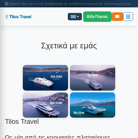
Είμαστε εδώ για να σας βοηθήσουμε με τη διέλευσή σας και την απλοποιημένη διαδικασία εισόδου. Το 2025, διευκολύναμε τις διαδικασίες διέλευσης από τα νησιά και τα ταξίδια με πλοίο για χιλιάδες επιβάτες. Επισκεφθείτε τη σελίδα μας για πληροφορίες σχετικά με τις διαδικασίες εισόδου, τα βήματα ταξιδιού και τις λεπτομέρειες της εκδρομής.
Βίζα Πόρτας
Σχετικά με εμάς
Tilos Travel
Ως μία από τις κορυφαίες πλατφόρμες