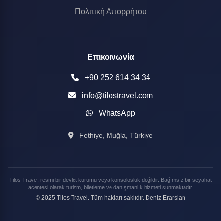
Πολιτική Απορρήτου
Επικοινωνία
+90 252 614 34 34
info@tilostravel.com
WhatsApp
Fethiye, Muğla, Türkiye
Tilos Travel, resmi bir devlet kurumu veya konsolosluk değildir. Bağımsız bir seyahat
acentesi olarak turizm, biletleme ve danışmanlık hizmeti sunmaktadır.
© 2025 Tilos Travel. Tüm hakları saklıdır. Deniz Erarslan