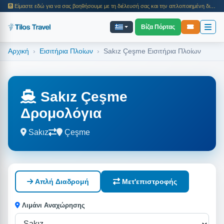
Είμαστε εδώ για να σας βοηθήσουμε με τη διέλευσή σας και την απλοποιημένη διαδικασία εισόδου. Το 2025, διευκολύναμε τις διαδικασίες διέλευσης από τα νησιά και τα ταξίδια με πλοίο για χιλιάδες επιβάτες. Επισκεφθείτε τη σελίδα μας για πληροφορίες σχετικά με τις διαδικασίες εισόδου, τα βήματα ταξιδιού και τις λεπτομέρειες της εκδρομής.
Βίζα Πόρτας
Αρχική
Εισιτήρια Πλοίων
Sakız Çeşme Εισιτήρια Πλοίων
Sakız Çeşme
Δρομολόγια
Sakız
Çeşme
Απλή Διαδρομή
Μετ'επιστροφής
Λιμάνι Αναχώρησης