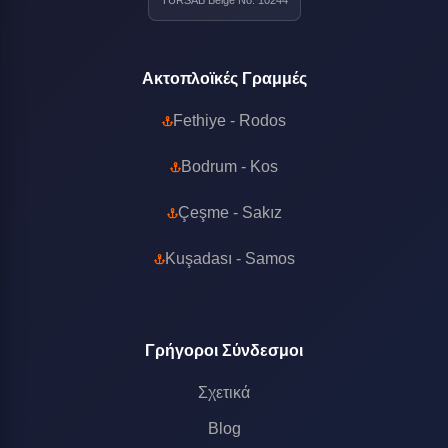
TURSAB Belge No: 10244
Ακτοπλοϊκές Γραμμές
Fethiye - Rodos
Bodrum - Kos
Çeşme - Sakız
Kuşadası - Samos
Γρήγοροι Σύνδεσμοι
Σχετικά
Blog