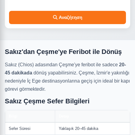
Αναζήτηση
Sakız'dan Çeşme'ye Feribot ile Dönüş
Sakız (Chios) adasından Çeşme'ye feribot ile sadece
20-
45 dakikada
dönüş yapabilirsiniz. Çeşme, İzmir'e yakınlığı
nedeniyle İç Ege destinasyonlarına geçiş için ideal bir kapı
görevi görmektedir.
Sakız Çeşme Sefer Bilgileri
Bilgi
Detay
Sefer Süresi
Yaklaşık 20–45 dakika