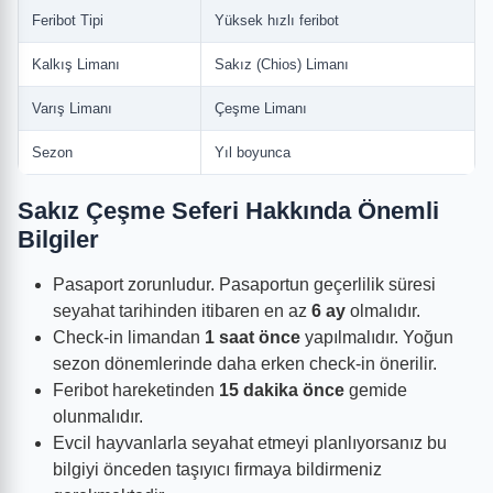
Feribot Tipi
Yüksek hızlı feribot
Kalkış Limanı
Sakız (Chios) Limanı
Varış Limanı
Çeşme Limanı
Sezon
Yıl boyunca
Sakız Çeşme Seferi Hakkında Önemli
Bilgiler
Pasaport zorunludur. Pasaportun geçerlilik süresi
seyahat tarihinden itibaren en az
6 ay
olmalıdır.
Check-in limandan
1 saat önce
yapılmalıdır. Yoğun
sezon dönemlerinde daha erken check-in önerilir.
Feribot hareketinden
15 dakika önce
gemide
olunmalıdır.
Evcil hayvanlarla seyahat etmeyi planlıyorsanız bu
bilgiyi önceden taşıyıcı firmaya bildirmeniz