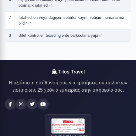
otomatik iptal edilir.
7
İptal edilen veya değişen seferler kayıtlı iletişim numarasına
bildirilir.
8
Bilet kontrolleri boardinglerde barkodlarla yapılır.
Tilos Travel
Η αξιόπιστη διεύθυνσή σας για κρατήσεις ακτοπλοϊκών
εισιτηρίων. 25 χρόνια εμπειρίας στην υπηρεσία σας.