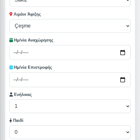
Λιμάνι Άφιξης
Ημ/νία Αναχώρησης
Ημ/νία Επιστροφής
Ενήλικας
Παιδί