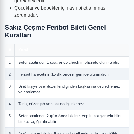
gerekmektedir.
Çocuklar ve bebekler için ayrı bilet alınması
zorunludur.
Sakız Çeşme Feribot Bileti Genel
Kuralları
#
Kural
1
Sefer saatinden
1 saat önce
check-in ofisinde olunmalıdır.
2
Feribot hareketinin
15 dk öncesi
gemide olunmalıdır.
3
Bilet kişiye özel düzenlendiğinden başkasına devredilemez
ve satılamaz.
4
Tarih, güzergah ve saat değiştirilemez.
5
Sefer saatinden
2 gün önce
bildirim yapılması şartıyla bilet
bir kez açığa alınabilir.
6
Açığa alınan biletler
6 ay
içinde kullanılmalıdır; aksi hâlde