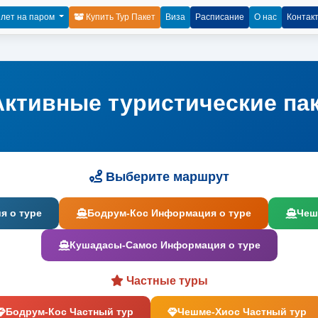
лет на паром
Купить Тур Пакет
Виза
Расписание
О нас
Контак
ктивные туристические па
Выберите маршрут
я о туре
Бодрум-Кос Информация о туре
Чеш
Кушадасы-Самос Информация о туре
Частные туры
Бодрум-Кос Частный тур
Чешме-Хиос Частный тур