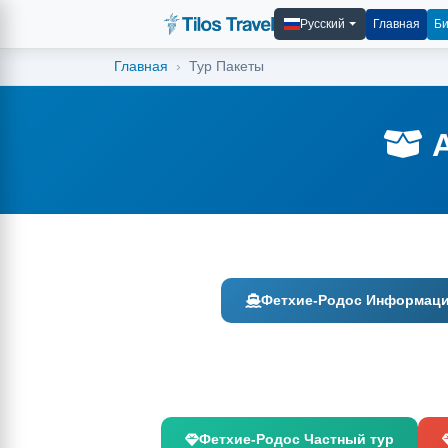
Русский
Главная
Би
Главная
Тур Пакеты
А
Фетхие-Родос Информаци
Фетхие-Родос Частный тур