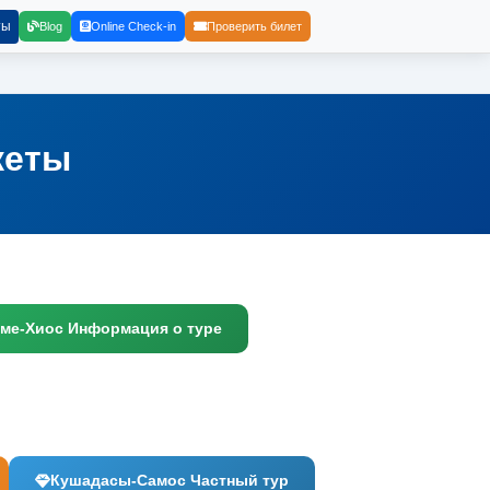
ты
Blog
Online Check-in
Проверить билет
кеты
ме-Хиос Информация о туре
Кушадасы-Самос Частный тур