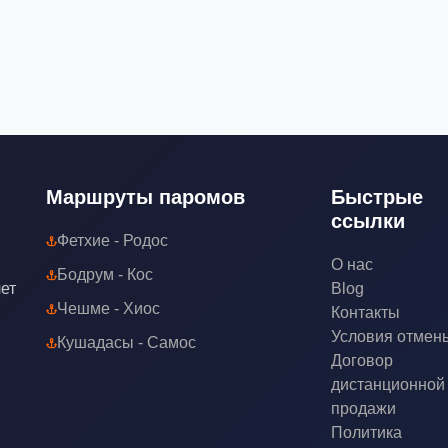
Маршруты паромов
Быстрые
ссылки
Фетхие - Родос
О нас
Бодрум - Кос
лет
Blog
Чешме - Хиос
Контакты
Условия отмен
Кушадасы - Самос
Договор
дистанционной
продажи
Политика