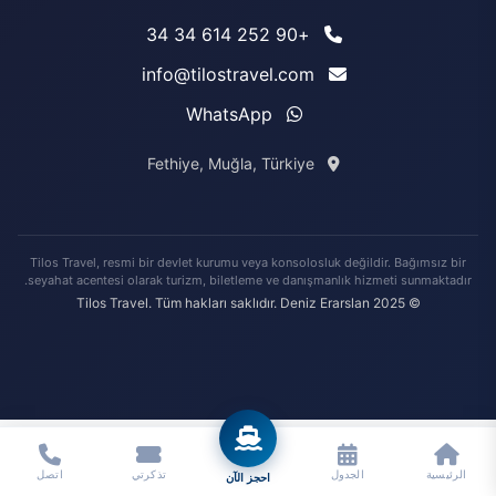
+90 252 614 34 34
info@tilostravel.com
WhatsApp
Fethiye, Muğla, Türkiye
Tilos Travel, resmi bir devlet kurumu veya konsolosluk değildir. Bağımsız bir
seyahat acentesi olarak turizm, biletleme ve danışmanlık hizmeti sunmaktadır.
© 2025 Tilos Travel. Tüm hakları saklıdır. Deniz Erarslan
الرئيسية
الجدول
تذكرتي
اتصل
احجز الآن