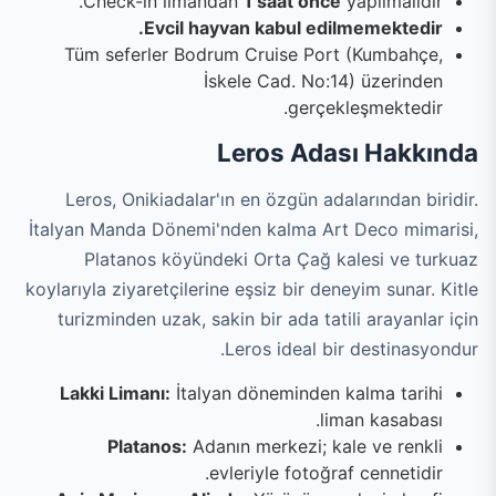
Check-in limandan
1 saat önce
yapılmalıdır.
Evcil hayvan kabul edilmemektedir.
Tüm seferler Bodrum Cruise Port (Kumbahçe,
İskele Cad. No:14) üzerinden
gerçekleşmektedir.
Leros Adası Hakkında
Leros, Onikiadalar'ın en özgün adalarından biridir.
İtalyan Manda Dönemi'nden kalma Art Deco mimarisi,
Platanos köyündeki Orta Çağ kalesi ve turkuaz
koylarıyla ziyaretçilerine eşsiz bir deneyim sunar. Kitle
turizminden uzak, sakin bir ada tatili arayanlar için
Leros ideal bir destinasyondur.
Lakki Limanı:
İtalyan döneminden kalma tarihi
liman kasabası.
Platanos:
Adanın merkezi; kale ve renkli
evleriyle fotoğraf cennetidir.