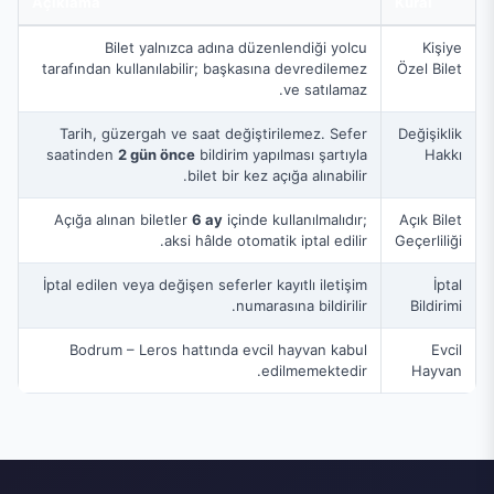
Açıklama
Kural
Bilet yalnızca adına düzenlendiği yolcu
Kişiye
tarafından kullanılabilir; başkasına devredilemez
Özel Bilet
ve satılamaz.
Tarih, güzergah ve saat değiştirilemez. Sefer
Değişiklik
saatinden
2 gün önce
bildirim yapılması şartıyla
Hakkı
bilet bir kez açığa alınabilir.
Açığa alınan biletler
6 ay
içinde kullanılmalıdır;
Açık Bilet
aksi hâlde otomatik iptal edilir.
Geçerliliği
İptal edilen veya değişen seferler kayıtlı iletişim
İptal
numarasına bildirilir.
Bildirimi
Bodrum – Leros hattında evcil hayvan kabul
Evcil
edilmemektedir.
Hayvan