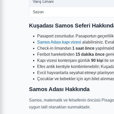
Varış Limanı
Sezon
Kuşadası Samos Seferi Hakkında
Pasaport zorunludur. Pasaportun geçerlilik
Samos Adası kapı vizesi
alabilirsiniz. Evr
Check-in limandan
1 saat önce
yapılmalıd
Feribot hareketinden
15 dakika önce
gemi
Kapı vizesi kontenjanı günlük
90 kişi
ile sı
Efes antik kentiyle kombinlenebilir; Kuşad
Evcil hayvanlarla seyahat etmeyi planlıyors
Çocuklar ve bebekler için ayrı bilet alınmas
Samos Adası Hakkında
Samos, matematik ve felsefenin öncüsü Pisagor'u
uygun tatil olanakları sunmaktadır.