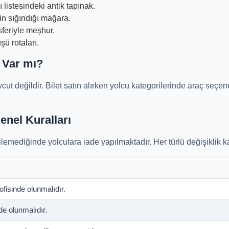
stesindeki antik tapınak.
n sığındığı mağara.
feriyle meşhur.
ü rotaları.
 Var mı?
t değildir. Bilet satın alırken yolcu kategorilerinde araç seçene
enel Kuralları
emediğinde yolculara iade yapılmaktadır. Her türlü değişiklik kayı
fisinde olunmalıdır.
e olunmalıdır.