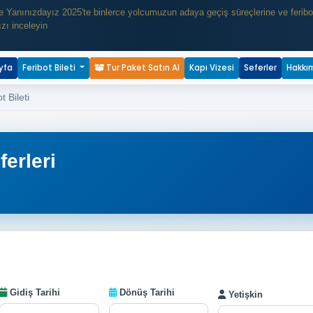
e Yanınızdayız 2025'te binlerce yolcumuzun adaya geçiş süreçlerine ve feribot s
ızı inceleyin
yfa
Feribot Bileti
Tur Paket Satın Al
Kapı Vizesi
Seferler
Hakkı
 Bileti
erleri
Gidiş Tarihi
Dönüş Tarihi
Yetişkin