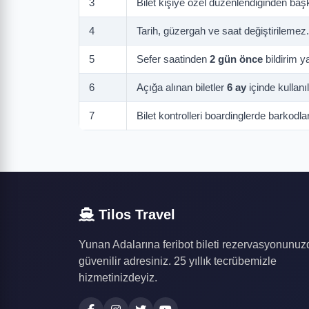
3
Bilet kişiye özel düzenlendiğinden ba
4
Tarih, güzergah ve saat değiştirilemez.
5
Sefer saatinden
2 gün önce
bildirim ya
6
Açığa alınan biletler
6 ay
içinde kullanıl
7
Bilet kontrolleri boardinglerde barkodlar
Tilos Travel
Yunan Adalarına feribot bileti rezervasyonunuz
güvenilir adresiniz. 25 yıllık tecrübemizle
hizmetinizdeyiz.