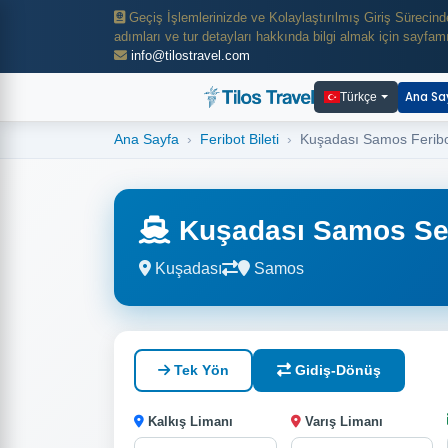
Geçiş İşlemlerinizde ve Kolaylaştırılmış Giriş Sürecind
adımları ve tur detayları hakkında bilgi almak için sayfam
info@tilostravel.com
Ana Sa
Türkçe
Ana Sayfa
Feribot Bileti
Kuşadası Samos Feribot
Kuşadası Samos Sef
Kuşadası
Samos
Tek Yön
Gidiş-Dönüş
Kalkış Limanı
Varış Limanı