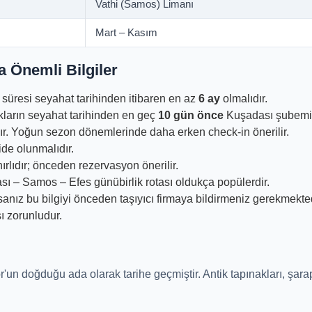
Vathi (Samos) Limanı
Mart – Kasım
 Önemli Bilgiler
 süresi seyahat tarihinden itibaren en az
6 ay
olmalıdır.
akların seyahat tarihinden en geç
10 gün önce
Kuşadası şubemiz
ır. Yoğun sezon dönemlerinde daha erken check-in önerilir.
de olunmalıdır.
nırlıdır; önceden rezervasyon önerilir.
ası – Samos – Efes günübirlik rotası oldukça popülerdir.
anız bu bilgiyi önceden taşıyıcı firmaya bildirmeniz gerekmekted
ı zorunludur.
n doğduğu ada olarak tarihe geçmiştir. Antik tapınakları, şarap 