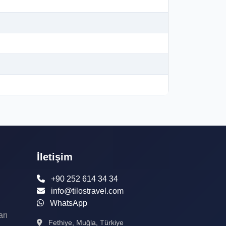
İletişim
+90 252 614 34 34
info@tilostravel.com
WhatsApp
arı
Fethiye, Muğla, Türkiye