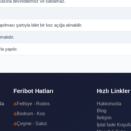
şkasına devredilemez ve satılamaz.
pılması şartıyla bilet bir kez açığa alınabilir.
malıdır.
la yapılır.
Feribot Hatları
Hızlı Linkler
da
Fethiye - Rodos
Hakkımızda
Blog
Bodrum - Kos
İletişim
Çeşme - Sakız
İptal İade Koşull