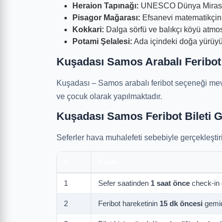
Heraion Tapınağı:
UNESCO Dünya Mirası li
Pisagor Mağarası:
Efsanevi matematikçini
Kokkari:
Dalga sörfü ve balıkçı köyü atmos
Potami Şelalesi:
Ada içindeki doğa yürüyüş
Kuşadası Samos Arabalı Feribot
Kuşadası – Samos arabalı feribot seçeneği mevcu
ve çocuk olarak yapılmaktadır.
Kuşadası Samos Feribot Bileti G
Seferler hava muhalefeti sebebiyle gerçekleştiril
#
Kural
1
Sefer saatinden
1 saat önce
check-in o
2
Feribot hareketinin
15 dk öncesi
gemid