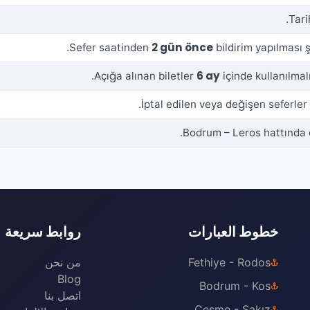
Tari
2 gün önce
Sefer saatinden
bildirim yapılması şa
6 ay
Açığa alınan biletler
içinde kullanılmalı
İptal edilen veya değişen seferler k
Bodrum – Leros hattında 
خطوط العبارات
روابط سريعة
Fethiye - Rodos
من نحن
Blog
Bodrum - Kos
اتصل بنا
Çeşme - Sakız