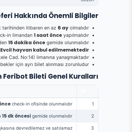
eri Hakkında Önemli Bilgiler
6 ay
 tarihinden itibaren en az
olmalıdır.
1 saat önce
ck-in limandan
yapılmalıdır.
15 dakika önce
nden
gemide olunmalıdır.
Evcil hayvan kabul edilmemektedir.
ele Cad. No:14) limanına yanaşmaktadır.
ekler için ayrı bilet alınması zorunludur.
Feribot Bileti Genel Kuralları
#
 önce
check-in ofisinde olunmalıdır.
1
15 dk öncesi
n
gemide olunmalıdır.
2
şkasına devredilemez ve satılamaz.
3