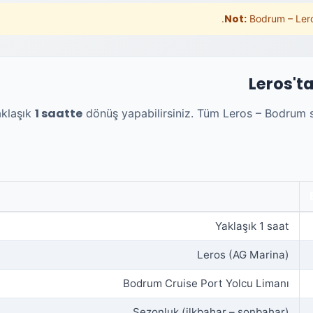
Not:
Bodrum – Lero
Leros't
1 saatte
aklaşık
dönüş yapabilirsiniz. Tüm Leros – Bodrum s
Yaklaşık 1 saat
Leros (AG Marina)
Bodrum Cruise Port Yolcu Limanı
Sezonluk (ilkbahar – sonbahar)