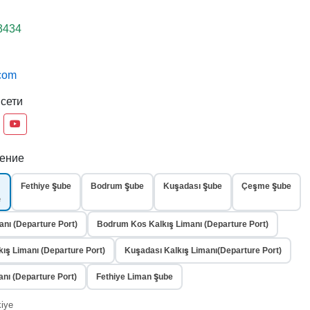
3434
.com
сети
ение
Fethiye Şube
Bodrum Şube
Kuşadası Şube
Çeşme Şube
e
anı (Departure Port)
Bodrum Kos Kalkış Limanı (Departure Port)
ış Limanı (Departure Port)
Kuşadası Kalkış Limanı(Departure Port)
nı (Departure Port)
Fethiye Liman Şube
kiye