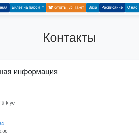
вная
Билет на паром
Купить Тур Пакет
Виза
Расписание
О нас
Контакты
тная информация
Türkiye
34
0:00