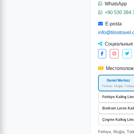
WhatsApp
+90 530 384 
E-posta
info@tilostravel
Социальные 
Местополож
Genel Merkez
Fethiye, Muğla, Türkiy
Fethiye Kalkış Lim
Bodrum Leros Kalk
Çeşme Kalkış Lima
Fethiye, Muğla, Tür